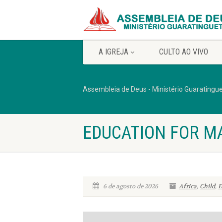
A IGREJA
CULTO AO VIVO
Assembleia de Deus - Ministério Guaratingu
EDUCATION FOR M
6 de agosto de 2026
Africa
,
Child
,
E